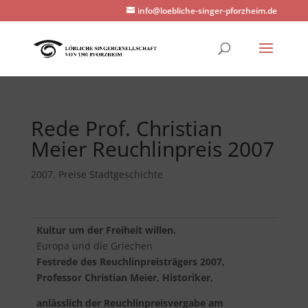
info@loebliche-singer-pforzheim.de
Rede Prof. Christian
Meier Reuchlinpreis 2007
2007
,
Preise Stadtgeschichte
Kultur um der Freiheit willen.
Europa und die Griechen
Festrede des Reuchlinpreisträgers 2007,
Professor Christian Meier, Historiker,
anlässlich der Reuchlinpreisvergabe am