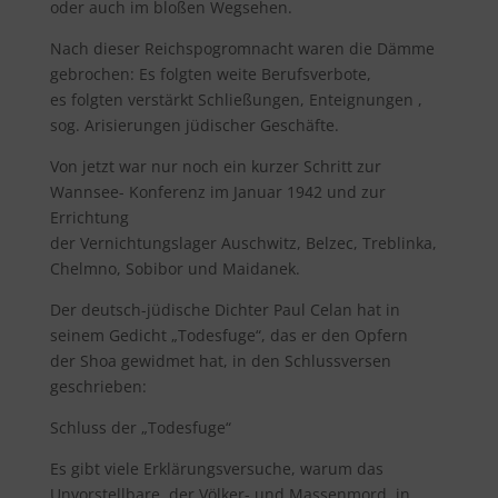
oder auch im bloßen Wegsehen.
Nach dieser Reichspogromnacht waren die Dämme
gebrochen: Es folgten weite Berufsverbote,
es folgten verstärkt Schließungen, Enteignungen ,
sog. Arisierungen jüdischer Geschäfte.
Von jetzt war nur noch ein kurzer Schritt zur
Wannsee- Konferenz im Januar 1942 und zur
Errichtung
der Vernichtungslager Auschwitz, Belzec, Treblinka,
Chelmno, Sobibor und Maidanek.
Der deutsch-jüdische Dichter Paul Celan hat in
seinem Gedicht „Todesfuge“, das er den Opfern
der Shoa gewidmet hat, in den Schlussversen
geschrieben:
Schluss der „Todesfuge“
Es gibt viele Erklärungsversuche, warum das
Unvorstellbare, der Völker- und Massenmord, in