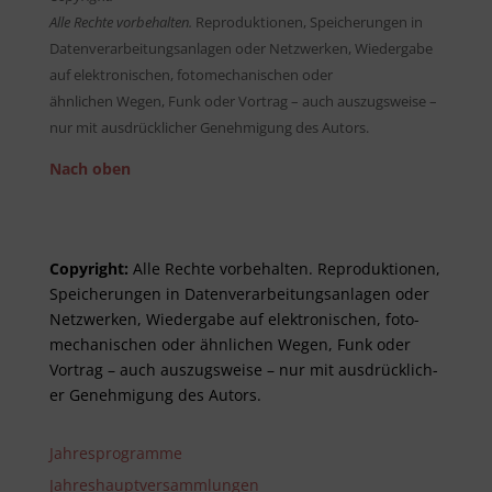
Alle Rechte vorbehalten.
Reproduktionen, Speicherungen in
Datenverarbeitungsanlagen oder Netzwerken, Wiedergabe
auf elektronischen, fotomechanischen oder
ähnlichen Wegen, Funk oder Vortrag – auch auszugsweise –
nur mit ausdrücklicher Genehmigung des Autors.
Nach oben
Copyright:
Alle Rechte vor­be­halt­en. Re­pro­duktionen,
Spei­cher­ungen in Daten­ver­arbeitungs­anlag­en oder
Netz­werken, Wieder­gabe auf elektro­nisch­en, foto­
mech­anisch­en oder ähnlich­en Wegen, Funk oder
Vor­trag – auch aus­zugs­weise – nur mit aus­drück­lich­
er Genehm­ig­ung des Autors.
Jahresprogramme
Jahreshauptversammlungen