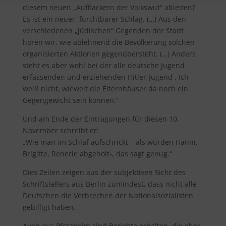
diesem neuen „Aufflackern der Volkswut“ ableiten?
Es ist ein neuer, furchtbarer Schlag. (…) Aus den
verschiedenen „jüdischen“ Gegenden der Stadt
hören wir, wie ablehnend die Bevölkerung solchen
organisierten Aktionen gegenübersteht. (…) Anders
steht es aber wohl bei der alle deutsche Jugend
erfassenden und erziehenden Hitler-Jugend . Ich
weiß nicht, wieweit die Elternhäuser da noch ein
Gegengewicht sein können.“
Und am Ende der Eintragungen für diesen 10.
November schreibt er:
„Wie man im Schlaf aufschrickt – als würden Hanni,
Brigitte, Renerle abgeholt-, das sagt genug.“
Dies Zeilen zeigen aus der subjektiven Sicht des
Schriftstellers aus Berlin zumindest, dass nicht alle
Deutschen die Verbrechen der Nationalsozialisten
gebilligt haben.
Auch aus Pforzheim sind Berichte erhalten, die eher