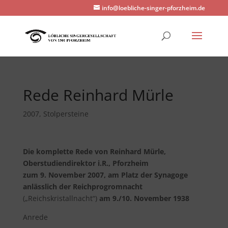
info@loebliche-singer-pforzheim.de
Rede Reinhard Mürle
2007
,
Stolpersteine
Die komplette Rede von Reinhard Mürle,
Oberstudiendirektor i.R., Pforzheim
zum 9. November 2007, am Platz der Synagoge
anlässlich der Reichprogromnacht
(„Reichskristallnacht“)
am 9./10. November 1938
Anrede