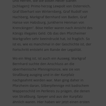
und Herren, die die bösen Heller slahen
[schlagen]: Primo herzog Lewpolt von Osterreich,
Graf Eberhart von Wirternberg, Graf Rudolf von
Hachberg, Markgraf Bernhard von Baden, Graf
Hanse von Habsburg, Junkherre Henman von
Krenckingen“. Böse Heller waren nach Ansicht des
Königs illegales Geld. Ob das den Pforzheimer
Markgrafen sehr beeindruckt hat, ist fraglich. So
ist es, wie es manchmal in der Geschichte ist, der
Fortschritt entsteht am Rande der Legalität.
Wo ein Weg ist, ist auch ein Ausweg. Markgraf
Bernhard suchte den Anschluss an die
oberrheinische Pfennigmünze, wie sie von
Straßburg ausging und in der Kurpfalz
nachgeahmt worden war. Man ging daher in
Pforzheim daran, Silberpfennige mit badischem
Wappenschild im Perlkreis zu prägen, die denen
von Straßburg, Speyer und aus der Kurpfalz
ähnlich waren. Hier haben wir jetzt einen ersten