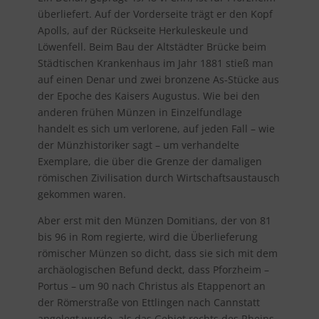
überliefert. Auf der Vorderseite trägt er den Kopf
Apolls, auf der Rückseite Herkuleskeule und
Löwenfell. Beim Bau der Altstädter Brücke beim
Städtischen Krankenhaus im Jahr 1881 stieß man
auf einen Denar und zwei bronzene As-Stücke aus
der Epoche des Kaisers Augustus. Wie bei den
anderen frühen Münzen in Einzelfundlage
handelt es sich um verlorene, auf jeden Fall – wie
der Münzhistoriker sagt – um verhandelte
Exemplare, die über die Grenze der damaligen
römischen Zivilisation durch Wirtschaftsaustausch
gekommen waren.
Aber erst mit den Münzen Domitians, der von 81
bis 96 in Rom regierte, wird die Überlieferung
römischer Münzen so dicht, dass sie sich mit dem
archäologischen Befund deckt, dass Pforzheim –
Portus – um 90 nach Christus als Etappenort an
der Römerstraße von Ettlingen nach Cannstatt
angelegt wurde, als das Gebiet rechts des Rheins