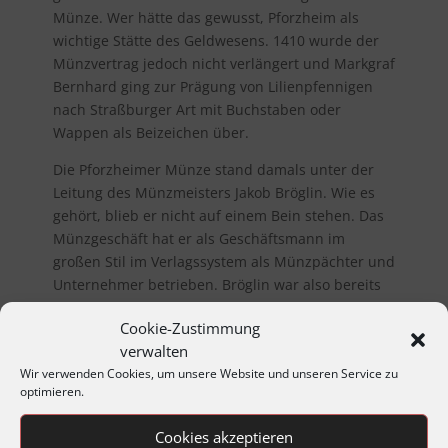
Münze. Wer hätte das gewusst, Pforzheim als
wichtige Stätte des Geldwesens. 1410 wurde der
Münzvertrag jedoch nicht verlängert und Markgraf
Bernhard ging zur Prägung von Lilienpfennigen
nach Straßburger Art mit Buchstaben oder
Wappen als Beizeichen über.
Die Pforzheimer Münze stand damals unter der
Leitung des Münzmeisters Jakob Bröglin. Wie es
gehört, blieb er nicht auf einem Bein stehen. Das
Münzgeschäft hat er als Geschäftsmann im
großen Stil im Verlagssystem als Münzpächter und
Unternehmer betrieben. Bröglin war also bereits
ein markanter Vertreter des Frühkapitalismus. Er
Cookie-Zustimmung
machte Karriere. Von Kaiser Sigismund, der 1418
verwalten
auf der Burg Hohenbaden und in Pforzheim
Wir verwenden Cookies, um unsere Website und unseren Service zu
Markgraf Bernhards Gast war, wurde er am 5.
optimieren.
August für fünf Jahre zum Münzmeister der
beiden Reichsmünzstätten Frankfurt am Main und
Cookies akzeptieren
Nördlingen bestellt. Bröglin hatte dem Kaiser die