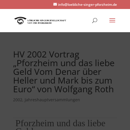
info@loebliche-singer-pforzheim.de
HV 2002 Vortrag
„Pforzheim und das liebe
Geld Vom Denar über
Heller und Mark bis zum
Euro“ von Wolfgang Roth
2002
,
Jahreshauptversammlungen
Pforzheim und das liebe