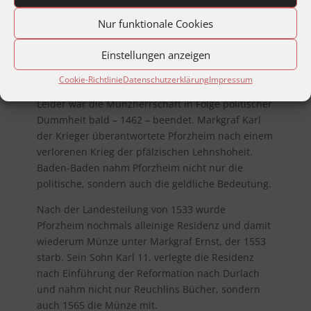
enorme Summe von über 3000 Gulden
Nur funktionale Cookies
vorgestreckt und sich damit die Anwartschaft auf
das einträgliche Münzgeschäft gesichert. Ein
Einstellungen anzeigen
kleiner Pforzheimer Fugger also, den niemand
kennt.
Cookie-Richtlinie
Datenschutzerklärung
Impressum
Leider war die Münzherrschaft in Folge politischer
Dummheit bald – 1462 – beendet. Markgraf Karl
der Krieger überantwortete Pforzheim nach einem
verlorenen Krieg der pfälzischen Lehnshoheit.
Baden-Baden nahm Pforzheim nicht nur die
politische, sondern auch die geldliche Bedeutung.
Nach der Landesteilung von 1533 wurde
Pforzheim nochmals alleinige Residenz und damit
wiederum Münze unter Markgraf Ernst, der 1553
starb. Sein Sohn Karl 11. verlegte die Residenz
nach Einführung der Reformation nach Durlach
und nahm nicht nur Reuchlins Bücher, sondern
auch 1565 die Münze mit.