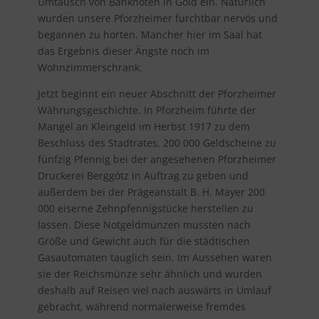
Umtausch von Banknoten in Gold ein. Natürlich
wurden unsere Pforzheimer furchtbar nervös und
begannen zu horten. Mancher hier im Saal hat
das Ergebnis dieser Ängste noch im
Wohnzimmerschrank.
Jetzt beginnt ein neuer Abschnitt der Pforzheimer
Währungsgeschichte. In Pforzheim führte der
Mangel an Kleingeld im Herbst 1917 zu dem
Beschluss des Stadtrates, 200 000 Geldscheine zu
fünfzig Pfennig bei der angesehenen Pforzheimer
Druckerei Berggötz in Auftrag zu geben und
außerdem bei der Prägeanstalt B. H. Mayer 200
000 eiserne Zehnpfennigstücke herstellen zu
lassen. Diese Notgeldmünzen mussten nach
Größe und Gewicht auch für die städtischen
Gasautomaten tauglich sein. Im Aussehen waren
sie der Reichsmünze sehr ähnlich und wurden
deshalb auf Reisen viel nach auswärts in Umlauf
gebracht, während normalerweise fremdes