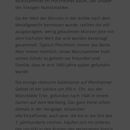
Münzsammler im Pforzheimer Raum. Der Urvater
der hiesigen Numismatiker.
Da der Wert der Münzen in der Antike nach dem
Metallgewicht bemessen wurde, stellten die voll
ausgeprägten, wenig gelaufenen Münzen jene mit
dem höchsten Wert dar und wurden bevorzugt
gesammelt. Typisch Pforzheim: Immer das Beste.
Aber immer heimlich. Unser Münzsammler hielt
seinen Schatz so geheim vor Freunden und
Familie, dass er erst 1800 Jahre später gefunden
wurde.
Die einzige römische Goldmünze auf Pforzheimer
Gebiet ist ein Solidus um 350 n. Chr. aus der
Münzstätte Trier, gefunden nach 1945 in einem
Garten auf dem Wartberg. Das ganz Feine schon
damals in der Hanglage. Ansonsten:
alle Einzelfunde, auch jene, die bis in die Zeit des
7. Jahrhunderts reichen, häufen sich im Umkreis
der um 600 in den Ruinen des verlassenen Portus