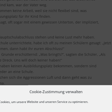
ind kam, war der Vater weg.
mmen keine Arbeit, weil sie nicht flexibel sind, was
ungsplatz für ihr Kind finden.
agt, oft sogar mit einem gewissen Unterton, der impliziert,
m Hauptschulabschluss stehen und keine Lust mehr haben.
hule unterrichtete, habe ich oft zu meinen Schülern gesagt: „Jetzt
men, dann habt ihr euren Abschluss!“
runde erschütternd: „Was bringt’s?“, sagten die Schüler, „Als
e Dreck. Uns will doch keiner haben!“
se haben keinen Ausbildungsplatz bekommen, sondern sind
eder an eine Schule.
hen sich die Aggressionen Luft und dann geht was zu
ma.
Cookie-Zustimmung verwalten
ohne angemessene Kleidung in den Kindergarten oder in
Essen dabeihaben.
ookies, um unsere Website und unseren Service zu optimieren.
rienfrage wie in Afrika. Aber mit Hunger wird man eben irgendwan