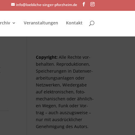
info@loebliche-singer-pforzheim.de
rchiv
Veranstaltungen
Kontakt
Copyright:
Alle Rechte vor­
be­halt­en. Re­pro­duktionen,
g
Spei­cher­ungen in Daten­ver­
arbeitungs­anlag­en oder
Netz­werken, Wieder­gabe
auf elektro­nisch­en, foto­
mech­anisch­en oder ähnlich­
en Wegen, Funk oder Vor­
trag – auch aus­zugs­weise –
nur mit aus­drück­lich­er
Genehm­ig­ung des Autors.