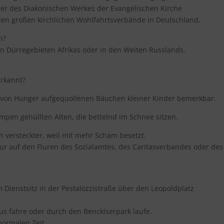
hrer des Diakonischen Werkes der Evangelischen Kirche
eiden großen kirchlichen Wohlfahrtsverbände in Deutschland.
n?
n Dürregebieten Afrikas oder in den Weiten Russlands.
rkannt?
n von Hunger aufgequollenen Bäuchen kleiner Kinder bemerkbar.
umpen gehüllten Alten, die bettelnd im Schnee sitzen.
ch versteckter, weil mit mehr Scham besetzt.
 nur auf den Fluren des Sozialamtes, des Caritasverbandes oder des
Dienstsitz in der Pestalozzistraße über den Leopoldplatz
us fahre oder durch den Benckiserpark laufe.
normalen Zeit.