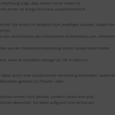
che Rechnung trägt, dass Armut immer relativ ist.
h mit Armen im Kongo durchaus unwahrscheinlich
Armut“ die Armut im Vergleich zum jeweiligen sozialen, staatliche
schen.
 des Verhältnisses des individuellen Einkommens zum „mittleren
te des aus der Einkommensverteilung seines Landes berechneten
 arm, wenn er monatlich weniger als 781 € netto zur
r allem durch eine soziokulturelle Verarmung bemerkbar, womit de
tivitäten gemeint ist (Theater- oder
eutschen Armen nicht absolut, sondern relativ arm sind.
Millionen Menschen. Sie leben aufgrund ihrer Armut am