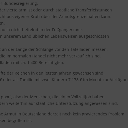
er Bundesregierung.
er vierte arm ist oder durch staatliche Transferleistungen
cht aus eigener Kraft über der Armutsgrenze halten kann.
en.
 auch nicht bettelnd in der Fußgängerzone.
r in unserem Land üblichen Lebensweisen ausgeschlossen
t an der Länge der Schlange vor den Tafelläden messen,
die im normalen Handel nicht mehr verkäuflich sind.
lläden mit ca. 1.400 Berechtigten.
fte der Reichen in den letzten Jahren gewachsen sind.
8 € oder als Familie mit zwei Kindern 7.178 € im Monat zur Verfügun
oor“, also der Menschen, die einen Vollzeitjob haben
ern weiterhin auf staatliche Unterstützung angewiesen sind.
he Armut in Deutschland derzeit noch kein gravierendes Problem
en begriffen ist.