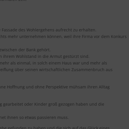
ie Fassade des Wohlergehens aufrecht zu erhalten.
ichts mehr unternehmen können, weil ihre Firma vor dem Konkurs
nzwischen der Bank gehört.
on ihrem Wohlstand in die Armut gestürzt sind.
 mehr als einmal, in solch einem Haus war und mehr als
weiflung über seinen wirtschaftlichen Zusammenbruch aus
 ohne Hoffnung und ohne Perspektive mühsam ihren Alltag
ang gearbeitet oder Kinder groß gezogen haben und die
net ihnen so etwas passieren muss.
Liebe gefunden zu haben und die sich auf das Glück eines