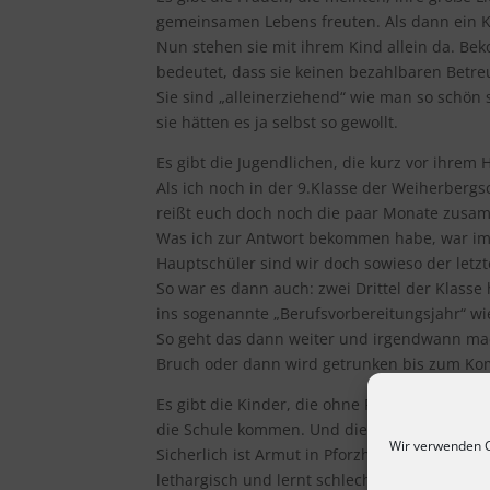
gemeinsamen Lebens freuten. Als dann ein K
Nun stehen sie mit ihrem Kind allein da. Beko
bedeutet, dass sie keinen bezahlbaren Betreu
Sie sind „alleinerziehend“ wie man so schön s
sie hätten es ja selbst so gewollt.
Es gibt die Jugendlichen, die kurz vor ihre
Als ich noch in der 9.Klasse der Weiherbergsc
reißt euch doch noch die paar Monate zusam
Was ich zur Antwort bekommen habe, war im G
Hauptschüler sind wir doch sowieso der letzt
So war es dann auch: zwei Drittel der Klas
ins sogenannte „Berufsvorbereitungsjahr“ wi
So geht das dann weiter und irgendwann mac
Bruch oder dann wird getrunken bis zum Ko
Es gibt die Kinder, die ohne Frühstück und 
die Schule kommen. Und die auch nichts zu 
Wir verwenden C
Sicherlich ist Armut in Pforzheim keine Kalo
lethargisch und lernt schlechter.