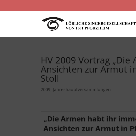
HV 2009 Vortrag „Die 
Ansichten zur Armut i
Stoll
2009
,
Jahreshauptversammlungen
„Die Armen habt ihr imme
Ansichten zur Armut in P