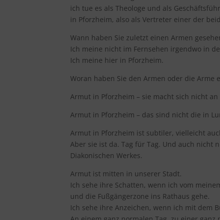
ich tue es als Theologe und als Geschäftsfü
in Pforzheim, also als Vertreter einer der b
Wann haben Sie zuletzt einen Armen gesehe
Ich meine nicht im Fernsehen irgendwo in de
Ich meine hier in Pforzheim.
Woran haben Sie den Armen oder die Arme e
Armut in Pforzheim – sie macht sich nicht a
Armut in Pforzheim – das sind nicht die in L
Armut in Pforzheim ist subtiler, vielleicht au
Aber sie ist da. Tag für Tag. Und auch nicht
Diakonischen Werkes.
Armut ist mitten in unserer Stadt.
Ich sehe ihre Schatten, wenn ich vom meinem 
und die Fußgängerzone ins Rathaus gehe.
Ich sehe ihre Anzeichen, wenn ich mit dem B
An einem ganz normalen Tag, zu einer ganz 