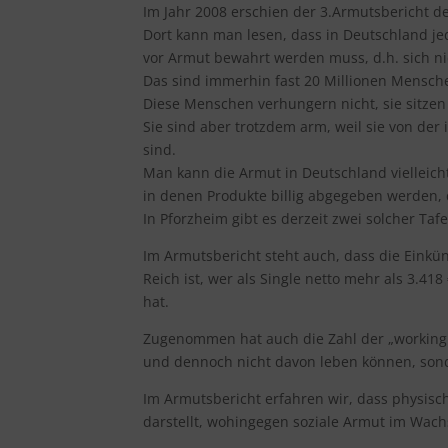
Im Jahr 2008 erschien der 3.Armutsbericht d
Dort kann man lesen, dass in Deutschland jed
vor Armut bewahrt werden muss, d.h. sich ni
Das sind immerhin fast 20 Millionen Mensch
Diese Menschen verhungern nicht, sie sitzen
Sie sind aber trotzdem arm, weil sie von de
sind.
Man kann die Armut in Deutschland vielleich
in denen Produkte billig abgegeben werden, 
In Pforzheim gibt es derzeit zwei solcher Tafe
Im Armutsbericht steht auch, dass die Einkün
Reich ist, wer als Single netto mehr als 3.41
hat.
Zugenommen hat auch die Zahl der „working p
und dennoch nicht davon leben können, sond
Im Armutsbericht erfahren wir, dass physisc
darstellt, wohingegen soziale Armut im Wachs