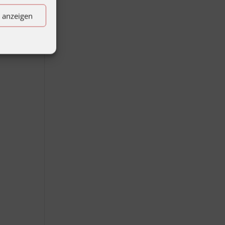
n anzeigen
 an