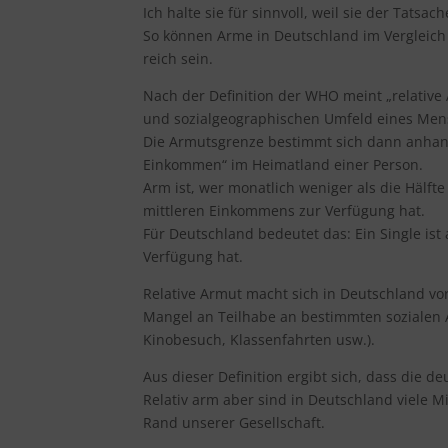
Ich halte sie für sinnvoll, weil sie der Tatsa
So können Arme in Deutschland im Vergleic
reich sein.
Nach der Definition der WHO meint „relative 
und sozialgeographischen Umfeld eines Men
Die Armutsgrenze bestimmt sich dann anhand
Einkommen“ im Heimatland einer Person.
Arm ist, wer monatlich weniger als die Hälf
mittleren Einkommens zur Verfügung hat.
Für Deutschland bedeutet das: Ein Single ist
Verfügung hat.
Relative Armut macht sich in Deutschland vo
Mangel an Teilhabe an bestimmten sozialen Ak
Kinobesuch, Klassenfahrten usw.).
Aus dieser Definition ergibt sich, dass die d
Relativ arm aber sind in Deutschland viele 
Rand unserer Gesellschaft.