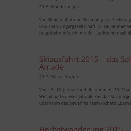
2016
,
Wanderungen
Von Illingen über den Stromberg zur Eselsbur
Löblichen Singergesellschaft. 27 Teilnehmer v
Hauptbahnhofs, um mit der Stadtbahn nach Ill
Skiausfahrt 2015 – das S
Amadé
2015
,
Skiausfahrten
Vom 15.-18. Januar fand die nunmehr 30. Skiaus
Wetzel hatte dieses Jahr als Ziel das Salzbur
übernahm das bewährte Team Richard Eberhar
Herbstwanderung 2015 –