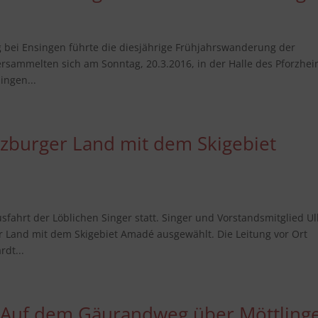
g bei Ensingen führte die diesjährige Frühjahrswanderung der
ersammelten sich am Sonntag, 20.3.2016, in der Halle des Pforzhe
ingen...
alzburger Land mit dem Skigebiet
fahrt der Löblichen Singer statt. Singer und Vorstandsmitglied Ull
ger Land mit dem Skigebiet Amadé ausgewählt. Die Leitung vor Ort
dt...
 Auf dem Gäurandweg über Möttling