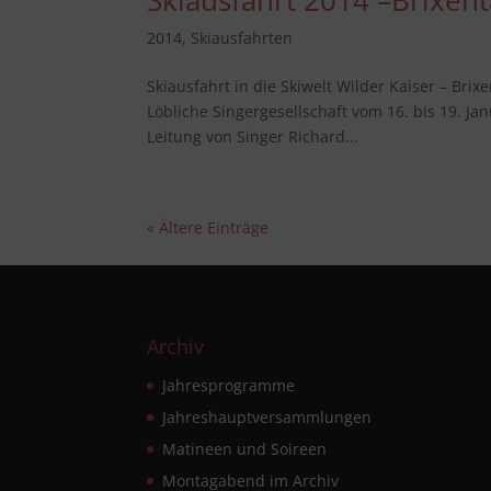
Skiausfahrt 2014 –Brixent
2014
,
Skiausfahrten
Skiausfahrt in die Skiwelt Wilder Kaiser – Brix
Löbliche Singergesellschaft vom 16. bis 19. Jan
Leitung von Singer Richard...
« Ältere Einträge
Archiv
Jahresprogramme
Jahreshauptversammlungen
Matineen und Soireen
Montagabend im Archiv