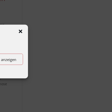
ung
ls
n anzeigen
,
gnose