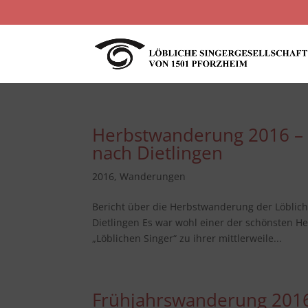
Herbstwanderung 2016 –
nach Dietlingen
2016
,
Wanderungen
Bericht über die Herbstwanderung der Löblic
Dietlingen Es war wohl einer der schönsten He
„Löblichen Singer“ zu ihrer mittlerweile...
Frühjahrswanderung 2016