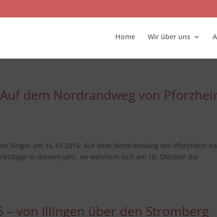
Home
Wir über uns
A
 Auf dem Nordrandweg von Pforzhe
hen Singer am 16.10.2016: Auf dem Nordrandweg von Pforzheim n
rbsttage in diesem Jahr, an welchem sich am 16. Oktober die
 – von Illingen über den Stromberg