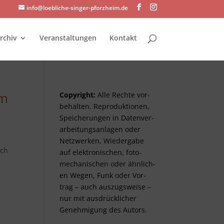
info@loebliche-singer-pforzheim.de
rchiv
Veranstaltungen
Kontakt
im
Copyright:
Alle Rechte vor­
be­halt­en. Re­pro­duktionen,
Spei­cher­ungen in Daten­ver­
arbeitungs­anlag­en oder
Netz­werken, Wieder­gabe
ach
auf elektro­nisch­en, foto­
mech­anisch­en oder ähnlich­
en Wegen, Funk oder Vor­
trag – auch aus­zugs­weise –
nur mit aus­drück­lich­er
Genehm­ig­ung des Autors.