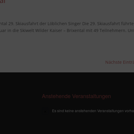
al
ental 29. Skiausfahrt der Löblichen Singer Die 29. Skiausfahrt führte
uar in die Skiwelt Wilder Kaiser – Brixental mit 49 Teilnehmern. Un
Nächste Eintr
Anstehende Veranstaltungen
Es sind keine anstehenden Veranstaltungen vorh
H
i
n
w
e