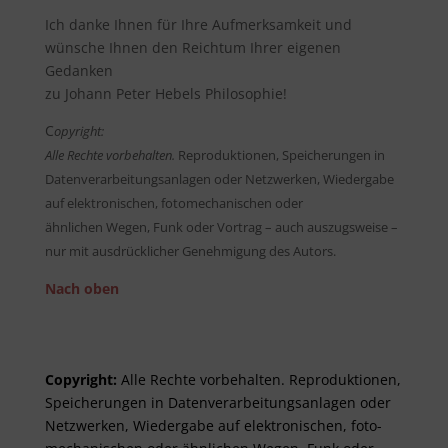
Ich danke Ihnen für Ihre Aufmerksamkeit und
wünsche Ihnen den Reichtum Ihrer eigenen
Gedanken
zu Johann Peter Hebels Philosophie!
C
opyright:
Alle Rechte vorbehalten.
Reproduktionen, Speicherungen in
Datenverarbeitungsanlagen oder Netzwerken, Wiedergabe
auf elektronischen, fotomechanischen oder
ähnlichen Wegen, Funk oder Vortrag – auch auszugsweise –
nur mit ausdrücklicher Genehmigung des Autors.
Nach oben
Copyright:
Alle Rechte vor­be­halt­en. Re­pro­duktionen,
Spei­cher­ungen in Daten­ver­arbeitungs­anlag­en oder
Netz­werken, Wieder­gabe auf elektro­nisch­en, foto­