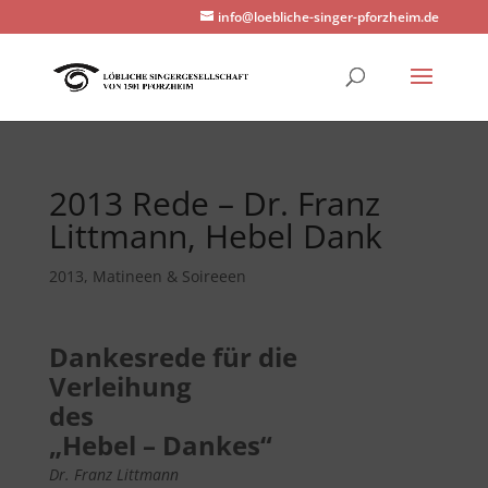
info@loebliche-singer-pforzheim.de
2013 Rede – Dr. Franz
Littmann, Hebel Dank
2013
,
Matineen & Soireeen
Dankesrede für die
Verleihung
des
„Hebel – Dankes“
Dr. Franz Littmann