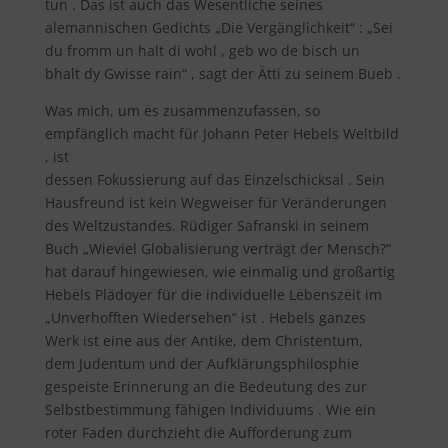
tun . Das ist auch das Wesentliche seines
alemannischen Gedichts „Die Vergänglichkeit“ : „Sei
du fromm un halt di wohl , geb wo de bisch un
bhalt dy Gwisse rain“ , sagt der Ätti zu seinem Bueb .
Was mich, um es zusammenzufassen, so
empfänglich macht für Johann Peter Hebels Weltbild
, ist
dessen Fokussierung auf das Einzelschicksal . Sein
Hausfreund ist kein Wegweiser für Veränderungen
des Weltzustandes. Rüdiger Safranski in seinem
Buch „Wieviel Globalisierung verträgt der Mensch?“
hat darauf hingewiesen, wie einmalig und großartig
Hebels Plädoyer für die individuelle Lebenszeit im
„Unverhofften Wiedersehen“ ist . Hebels ganzes
Werk ist eine aus der Antike, dem Christentum,
dem Judentum und der Aufklärungsphilosphie
gespeiste Erinnerung an die Bedeutung des zur
Selbstbestimmung fähigen Individuums . Wie ein
roter Faden durchzieht die Aufforderung zum