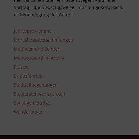
mech­anisch­en oder ähnlich­en Wegen, Funk oder
Vor­trag – auch aus­zugs­weise – nur mit aus­drück­lich­
er Genehm­ig­ung des Autors.
Jahresprogramme
Jahreshauptversammlungen
Matineen und Soireen
Montagabend im Archiv
Reisen
Skiausfahrten
Stadtteilbegehungen
Stolpersteinverlegungen
Sonstige Beiträge
Wanderungen