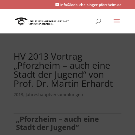
info@loebliche-singer-pforzheim.de
HV 2013 Vortrag
„Pforzheim – auch eine
Stadt der Jugend“ von
Prof. Dr. Martin Erhardt
2013
,
Jahreshauptversammlungen
„Pforzheim – auch eine
Stadt der Jugend“