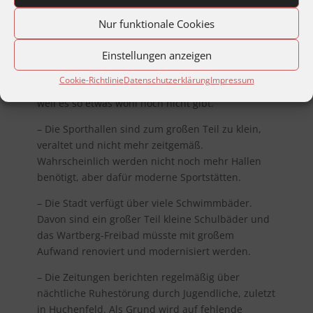
Fachforen des Masterplans Pforzheim finden
Nur funktionale Cookies
lassen:
Einstellungen anzeigen
– Eine 7. Klasse des Theodor-Heuss-Gymnasiums
entwickelt einen Ratgeber für Gleichaltrige, was in
Cookie-Richtlinie
Datenschutzerklärung
Impressum
Pforzheim und Umgebung erlebt werden kann,
weil es so etwas wohl noch nicht gibt.
– Die Sporthallen sind zum großen Teil zu klein,
veraltet und nicht mehr zeitgemäß.
Wahrscheinlich werden nicht noch mehr Hallen
benötigt, aber dafür moderne Sportstätten.
– Die Stadt verfügt über viele Schwimmbäder.
Davon sind ein großer Teil kleine Schulbäder und
das Wartberg-Freibad müsste mit großem
Aufwand renoviert und modernisiert werden.
– Die Zeitungen berichten regelmäßig über
nächtliche Ruhestörung durch Jugendliche, zuletzt
in Huchenfeld. Als Grund wird auf fehlende