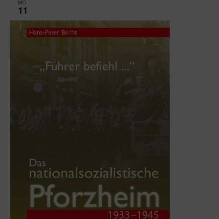
MO.
11