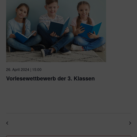
26. April 2024 | 15:00
Vorlesewettbewerb der 3. Klassen
Hochschule Pforzheim – Walter-Witzenmann-Hörsaal
(Audimax)
Tiefenbronner Straße 65, Pforzheim, Baden-
Württemberg, Germany
Veranstaltungen
Veran
Vorherige
Heute
Nächste