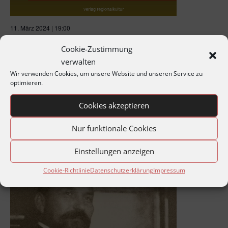
11. März 2024 | 19:00
,,Das nationalsozialistische
Cookie-Zustimmung
Pforzheim“ – eine Bilanz
verwalten
(Montagabend im Archiv)
Wir verwenden Cookies, um unsere Website und unseren Service zu
optimieren.
Stadtarchiv Pforzheim und Zoom-Konferenz
Kronprinzenstraße 24 a, Pforzheim, Deutschland
Cookies akzeptieren
Nur funktionale Cookies
MO.
8
Einstellungen anzeigen
Cookie-Richtlinie
Datenschutzerklärung
Impressum