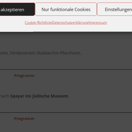
 akzeptieren
Nur funktionale Cookies
Einstellunge
Bericht
Cookie-Richtlinie
Datenschutzerklärung
Impressum
heim, Förderverein Stadtarchiv Pforzheim,
Programm
nach
Speyer ins Jüdische Museum
Programm