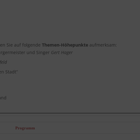
en Sie auf folgende
Themen-Höhepunkte
aufmerksam:
ürgermeister und Singer
Gert Hager
feld
en Stadt“
and
Programm