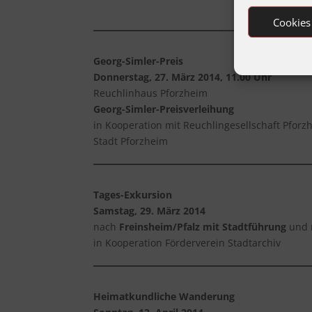
Cookies
Georg-Simler-Preis
Donnerstag, 27. März 2014, 11.00 Uhr
Reuchlinhaus Pforzheim
Georg-Simler-Preisverleihung
in Kooperation mit Reuchlingesellschaft Pforz
Stadt Pforzheim
Tages-Exkursion
Samstag, 29. März 2014
nach
Freinsheim/Pfalz mit Stadtführung
und 
in Kooperation Förderverein Stadtarchiv
Heimatkundliche Wanderung