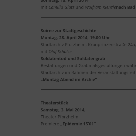
Sonntag, 13. April 2014
mit
Camilla Glatz
und
Wolfram Kienzle
nach Bad
Soiree zur Stadtgeschichte
Montag, 28. April 2014, 19.00 Uhr
Stadtarchiv Pforzheim, Kronprinzenstraße 24a,
mit
Olaf Schulze
Soldatentod und Soldatengrab
Bestattungen und Grabmalsgestaltungen währe
Stadtarchiv im Rahmen der Veranstaltungsrei
„Montag Abend im Archiv“
Theaterstück
Samstag, 3. Mai 2014,
Theater Pforzheim
Premiere
„Epidemie 15’01“