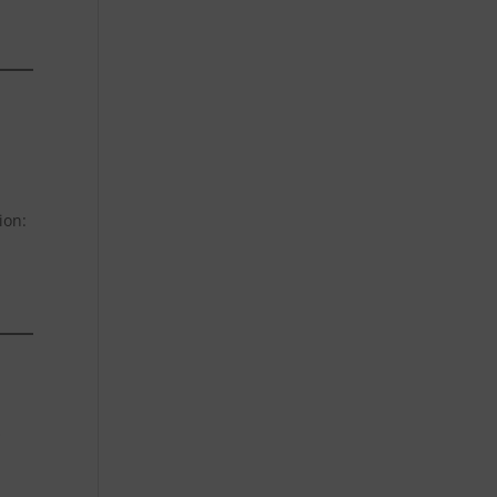
ion:
o