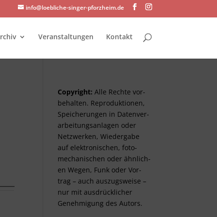
info@loebliche-singer-pforzheim.de
rchiv
Veranstaltungen
Kontakt
Copyright:
Alle Rechte vor­
be­halt­en. Re­pro­duktionen,
Spei­cher­ungen in Daten­ver­
arbeitungs­anlag­en oder
Netz­werken, Wieder­gabe
auf elektro­nisch­en, foto­
mech­anisch­en oder ähnlich­
en Wegen, Funk oder Vor­
trag – auch aus­zugs­weise –
nur mit aus­drück­lich­er
Genehm­ig­ung des Autors.