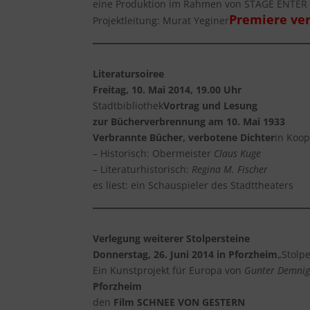
eine Produktion im Rahmen von STAGE ENTER 
Premiere ve
Projektleitung: Murat Yeginer
Literatursoiree
Freitag, 10. Mai 2014, 19.00 Uhr
Stadtbibliothek
Vortrag und Lesung
zur Bücherverbrennung am 10. Mai 1933
Verbrannte Bücher, verbotene Dichter
in Koop
– Historisch: Obermeister
Claus Kuge
– Literaturhistorisch:
Regina M. Fischer
es liest: ein Schauspieler des Stadttheaters
Verlegung weiterer Stolpersteine
Donnerstag, 26. Juni 2014 in Pforzheim
„Stolp
Ein Kunstprojekt für Europa von
Gunter Demni
Pforzheim
den
Film SCHNEE VON GESTERN